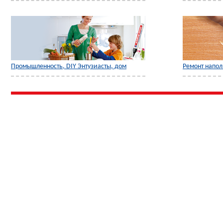
Промышленность, DIY Энтузиасты, дом
Ремонт напо