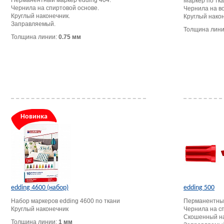
Перманентный маркер edding 404.
Маркер по тка
Чернила на спиртовой основе.
Чернила на в
Круглый наконечник.
Круглый након
Заправляемый.
Толщина лин
Толщина линии:
0.75 мм
Новинка
edding 4600 (набор)
edding 500
Набор маркеров edding 4600 по ткани
Перманентный
Круглый наконечник
Чернила на с
Скошенный на
Толщина линии:
1 мм