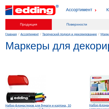
Ассортимент
К
Продукция
Поверхности
Главная
/
Ассортимент
/
Творческий подход и декорирование
/
Марк
Маркеры для декори
Набор фломас
Набор фломастеров для бумаги и картона, 10