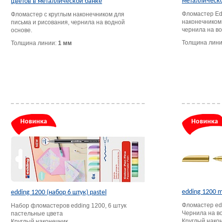
металлическ
цветов в металлической банке
Фломастер Ed
Фломастер с круглым наконечником для
наконечником
письма и рисования, чернила на водной
чернила на во
основе.
Толщина лин
Толщина линии:
1 мм
Новинка
Новинка
edding 1200 m
edding 1200 (набор 6 штук) pastel
Фломастер edd
Набор фломастеров edding 1200, 6 штук
Чернила на в
пастельные цвета
Круглый након
Круглый наконечник.