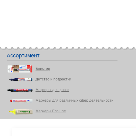
Ассортимент
Блистер
Детство и подростки
Маркеры для досок
Маркеры для различных сфер деятельности
Маркеры EcoLine
Офис и письменные принадлежности
Промышленность, DIY Энтузиасты, дом