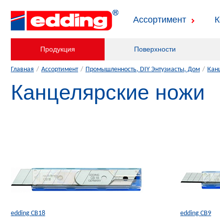
Ассортимент
К
Продукция
Поверхности
Главная
/
Ассортимент
/
Промышленность, DIY Энтузиасты, Дом
/
Кан
Канцелярские ножи
edding CB18
edding CB9