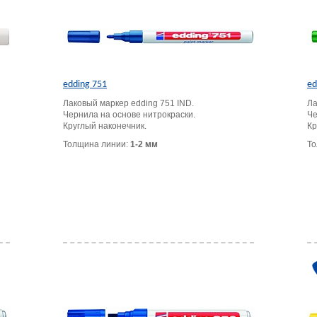
edding 751
ed
Лаковый маркер edding 751 IND.
Ла
Чернила на основе нитрокраски.
Че
Круглый наконечник.
Кр
Толщина линии:
1-2 мм
То