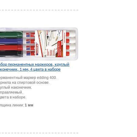
бор перманентных маркеров, круглый
конечник, 1 мм, 4 цвета в наборе
рманентный маркер edding 400.
рнила на спиртовой основе.
углый наконечник.
правляемый.
цвета в наборе.
лщина линии:
1 мм