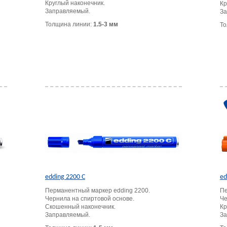
Круглый наконечник.
Кр
Заправляемый.
За
Толщина линии:
1.5-3 мм
То
edding 2200 C
ed
Перманентный маркер edding 2200.
Пе
Чернила на спиртовой основе.
Че
Скошенный наконечник.
Кр
Заправляемый.
За