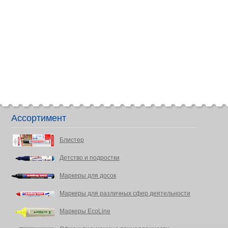
Ассортимент
Блистер
Детство и подростки
Маркеры для досок
Маркеры для различных сфер деятельности
Маркеры EcoLine